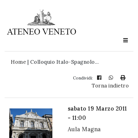
Ateneo
Veneto
è
cultura
Home
|
Colloquio Italo-Spagnolo…
in
movimento
Condividi:
Torna indietro
Iscriviti alla
nostra
sabato 19 Marzo 2011
newsletter:
- 11:00
Aula Magna