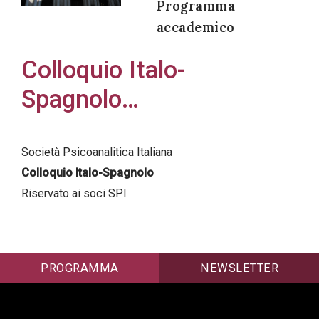
Programma
accademico
Colloquio Italo-
Acconsento
Spagnolo…
all'uso dei
miei dati
personali in
Società Psicoanalitica Italiana
accordo
Colloquio Italo-Spagnolo
con il
Riservato ai soci SPI
decreto
legislativo
196/03
PROGRAMMA
NEWSLETTER
Registrazione
avvenuta con