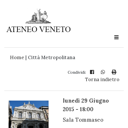
Ateneo
Veneto
è
cultura
Home
|
Città Metropolitana
in
movimento
Condividi:
Torna indietro
Iscriviti alla
nostra
lunedì 29 Giugno
newsletter:
2015 - 18:00
Sala Tommaseo