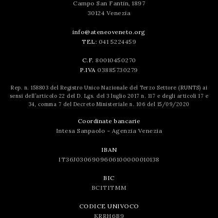
Campo San Fantin, 1897
30124 Venezia
info@ateneoveneto.org
TEL:
041 5224459
C.F.
80010450270
P.IVA
03885730279
Rep. n. 158803 del Registro Unico Nazionale del Terzo Settore (RUNTS) ai
sensi dell’articolo 22 del D. Lgs. del 3 luglio 2017 n. 117 e degli articoli 17 e
34, comma 7 del Decreto Ministeriale n. 106 del 15/09/2020
Coordinate bancarie
Intesa Sanpaolo - Agenzia Venezia
IBAN
IT36J0306909606100000010138
BIC
BCITITMM
CODICE UNIVOCO
KRRH6B9