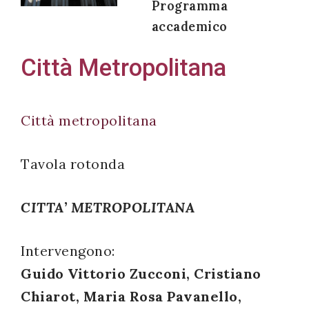
Programma
accademico
Città Metropolitana
Acconsento
all'uso dei
miei dati
Città metropolitana
personali in
accordo
Tavola rotonda
con il
decreto
CITTA’ METROPOLITANA
legislativo
196/03
Intervengono:
Guido Vittorio Zucconi, Cristiano
Registrazione
Chiarot, Maria Rosa Pavanello,
avvenuta con