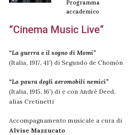
Programma
accademico
“Cinema Music Live”
Acconsento
all'uso dei
miei dati
“La guerra e il sogno di Momi”
personali in
(Italia, 1917, 41′) di Segundo de Chomón
accordo
con il
“La paura degli aeromobili nemici”
decreto
(Italia, 1915, 16′) di e con André Deed,
legislativo
alias Cretinetti
196/03
Accompagnamento musicale a cura di
Registrazione
Alvise Mazzucato
avvenuta con