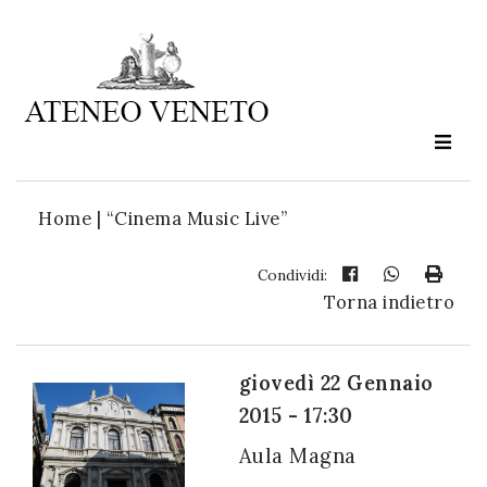
Ateneo
Veneto
è
cultura
Home
|
“Cinema Music Live”
in
movimento
Condividi:
Torna indietro
Iscriviti alla
nostra
giovedì 22 Gennaio
newsletter:
2015 - 17:30
Aula Magna