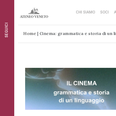
CHI SIAMO
SOCI
A
SEGUICI
Ateneo
Ateneo
Home
|
Cinema: grammatica e storia di un l
Veneto
Veneto
è
è
Ateneo
cultura
cultura
Veneto
in
in
è
movimento
movimento
cultura
Iscriviti alla
in
Iscriviti alla
nostra
movimento
nostra
newsletter:
newsletter:
Iscriviti
al
gruppo