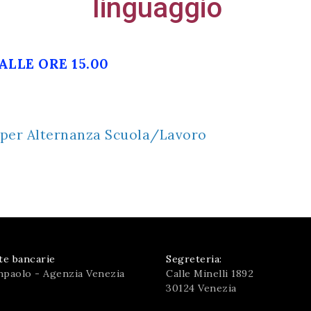
linguaggio
ALLE ORE 15.00
a
per Alternanza Scuola/Lavoro
te bancarie
Segreteria:
npaolo - Agenzia Venezia
Calle Minelli 1892
30124 Venezia