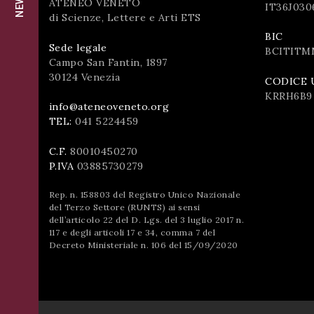
ATENEO VENETO
successo!
IT36J030
di Scienze, Lettere e Arti ETS
ISCRIVITI
BIC
Sede legale
BCITITM
Campo San Fantin, 1897
30124 Venezia
CODICE 
KRRH6B9
info@ateneoveneto.org
TEL:
041 5224459
C.F.
80010450270
P.IVA
03885730279
Rep. n. 158803 del Registro Unico Nazionale
del Terzo Settore (RUNTS) ai sensi
dell’articolo 22 del D. Lgs. del 3 luglio 2017 n.
117 e degli articoli 17 e 34, comma 7 del
Decreto Ministeriale n. 106 del 15/09/2020