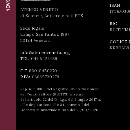
successo!
IBAN
ISCRIVITI
ATENEO VENETO
IT36J030
di Scienze, Lettere e Arti ETS
BIC
Sede legale
BCITITM
Campo San Fantin, 1897
30124 Venezia
CODICE 
KRRH6B9
info@ateneoveneto.org
TEL:
041 5224459
C.F.
80010450270
P.IVA
03885730279
Rep. n. 158803 del Registro Unico Nazionale
del Terzo Settore (RUNTS) ai sensi
dell’articolo 22 del D. Lgs. del 3 luglio 2017 n.
117 e degli articoli 17 e 34, comma 7 del
Decreto Ministeriale n. 106 del 15/09/2020