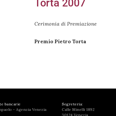
Torta 2007
Cerimonia di Premiazione
Premio Pietro Torta
te bancarie
Segreteria:
npaolo - Agenzia Venezia
Calle Minelli 1892
30124 Venezia