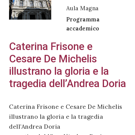
Aula Magna
Programma
accademico
Acconsento
all'uso dei
Caterina Frisone e
miei dati
Cesare De Michelis
personali in
accordo
illustrano la gloria e la
con il
tragedia dell’Andrea Doria
decreto
legislativo
196/03
Caterina Frisone e Cesare De Michelis
illustrano la gloria e la tragedia
dell’Andrea Doria
Registrazione
avvenuta con