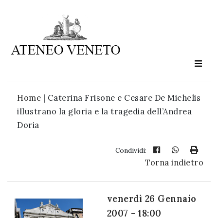
Ateneo
Veneto
è
cultura
Home
|
Caterina Frisone e Cesare De Michelis
in
illustrano la gloria e la tragedia dell’Andrea
movimento
Doria
Iscriviti alla
Condividi:
Torna indietro
nostra
newsletter:
venerdì 26 Gennaio
2007 - 18:00