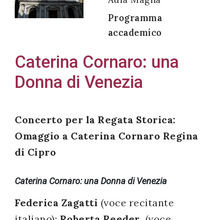
Programma
accademico
Acconsento
Caterina Cornaro: una
all'uso dei
Donna di Venezia
miei dati
personali in
accordo
Concerto per la Regata Storica:
con il
Omaggio a Caterina Cornaro Regina
decreto
di Cipro
legislativo
196/03
Caterina Cornaro: una Donna di Venezia
Federica Zagatti
(voce recitante
Registrazione
italiano);
Roberta Reeder
(voce
avvenuta con