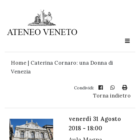
Ateneo
Veneto
è
cultura
Home
|
Caterina Cornaro: una Donna di
in
Venezia
movimento
Condividi:
Torna indietro
Iscriviti alla
nostra
newsletter:
venerdì 31 Agosto
2018 - 18:00
Aula Magna