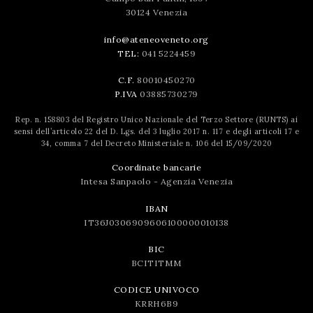
30124 Venezia
info@ateneoveneto.org
TEL:
041 5224459
C.F.
80010450270
P.IVA
03885730279
Rep. n. 158803 del Registro Unico Nazionale del Terzo Settore (RUNTS) ai
sensi dell’articolo 22 del D. Lgs. del 3 luglio 2017 n. 117 e degli articoli 17 e
34, comma 7 del Decreto Ministeriale n. 106 del 15/09/2020
Coordinate bancarie
Intesa Sanpaolo - Agenzia Venezia
IBAN
IT36J0306909606100000010138
BIC
BCITITMM
CODICE UNIVOCO
KRRH6B9