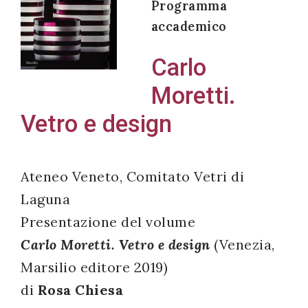
Programma
accademico
Carlo
Acconsento
Moretti.
all'uso dei
miei dati
Vetro e design
personali in
accordo
con il
Ateneo Veneto, Comitato Vetri di
decreto
Laguna
legislativo
Presentazione del volume
196/03
Carlo Moretti. Vetro e design
(Venezia,
Marsilio editore 2019)
Registrazione
di
Rosa Chiesa
avvenuta con