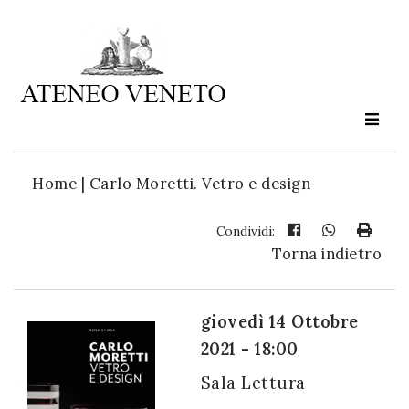
Ateneo
Veneto
è
cultura
Home
|
Carlo Moretti. Vetro e design
in
movimento
Condividi:
Torna indietro
Iscriviti alla
nostra
giovedì 14 Ottobre
newsletter:
2021 - 18:00
Sala Lettura