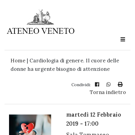
Ateneo
Veneto
è
cultura
Home
|
Cardiologia di genere. Il cuore delle
in
donne ha urgente bisogno di attenzione
movimento
Condividi:
Torna indietro
Iscriviti alla
nostra
newsletter:
martedì 12 Febbraio
2019 - 17:00
Sala Tommaseo