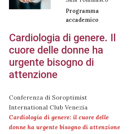
Programma
accademico
Acconsento
Cardiologia di genere. Il
all'uso dei
cuore delle donne ha
miei dati
personali in
urgente bisogno di
accordo
attenzione
con il
decreto
legislativo
Conferenza di Soroptimist
196/03
International Club Venezia
Cardiologia di genere: il cuore delle
Registrazione
donne ha urgente bisogno di attenzione
avvenuta con