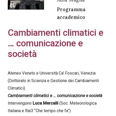
Programma
accademico
Acconsento
Cambiamenti climatici e
all'uso dei
… comunicazione e
miei dati
personali in
società
accordo
con il
decreto
Ateneo Veneto e Università Ca’ Foscari, Venezia
legislativo
(Dottorato in Scienza e Gestione dei Cambiamenti
196/03
Climatici)
Cambiamenti climatici e … comunicazione e società
Intervengono
Luca Mercalli
(Soc. Meteorologica
Registrazione
Italiana e Rai3 “Che tempo che fa”)
avvenuta con