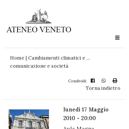
Ateneo
Veneto
è
cultura
Home
|
Cambiamenti climatici e …
in
comunicazione e società
movimento
Condividi:
Torna indietro
Iscriviti alla
nostra
newsletter:
lunedì 17 Maggio
2010 - 20:00
Aula Magna