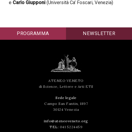
e
Carlo Giupponi
(Università Ca’ Foscari, Venezia)
successo!
PROGRAMMA
NEWSLETTER
ATENEO VENETO
di Scienze, Lettere e Arti ETS
Sede legale
Campo San Fantin, 1897
30124 Venezia
info@ateneoveneto.org
TEL:
041 5224459