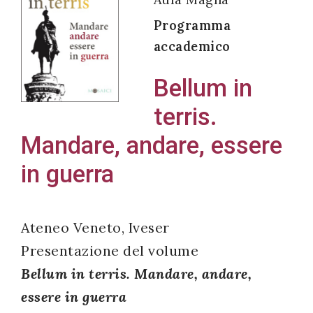
Programma
accademico
Acconsento
Bellum in
all'uso dei
terris.
miei dati
personali in
Mandare, andare, essere
accordo
in guerra
con il
decreto
legislativo
Ateneo Veneto, Iveser
196/03
Presentazione del volume
Bellum in terris. Mandare, andare,
Registrazione
essere in guerra
avvenuta con