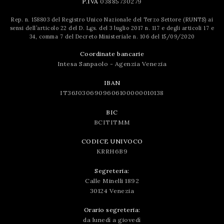
P.IVA
03885730279
Rep. n. 158803 del Registro Unico Nazionale del Terzo Settore (RUNTS) ai
sensi dell’articolo 22 del D. Lgs. del 3 luglio 2017 n. 117 e degli articoli 17 e
34, comma 7 del Decreto Ministeriale n. 106 del 15/09/2020
Coordinate bancarie
Intesa Sanpaolo - Agenzia Venezia
IBAN
IT36J0306909606100000010138
BIC
BCITITMM
CODICE UNIVOCO
KRRH6B9
Segreteria:
Calle Minelli 1892
30124 Venezia
Orario segreteria:
da lunedì a giovedì