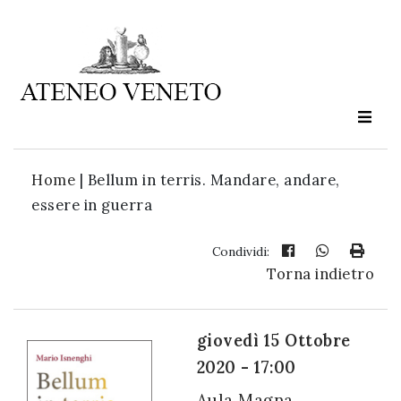
Ateneo
Veneto
è
cultura
Home
|
Bellum in terris. Mandare, andare,
in
essere in guerra
movimento
Condividi:
Torna indietro
Iscriviti alla
nostra
newsletter:
giovedì 15 Ottobre
2020 - 17:00
Aula Magna