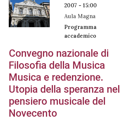
2007 - 15:00
Aula Magna
Programma
Acconsento
accademico
all'uso dei
miei dati
Convegno nazionale di
personali in
Filosofia della Musica
accordo
con il
Musica e redenzione.
decreto
Utopia della speranza nel
legislativo
pensiero musicale del
196/03
Novecento
Registrazione
avvenuta con