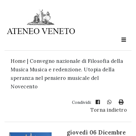
Ateneo
Veneto
è
cultura
Home
|
Convegno nazionale di Filosofia della
in
Musica Musica e redenzione. Utopia della
movimento
speranza nel pensiero musicale del
Novecento
Iscriviti alla
nostra
Condividi:
Torna indietro
newsletter:
giovedì 06 Dicembre