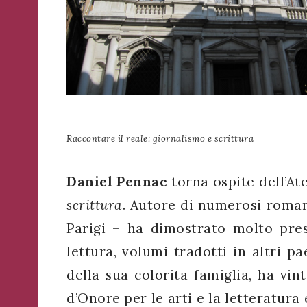
WhatsApp
o
Telegram
di
Acconsento
all'uso dei
Ateneo
Acconsento
miei dati
Veneto
personali in
all'uso dei
Ricevi
accordo
miei dati
in
con il
Raccontare il reale: giornalismo e scrittura
personali in
tempo
decreto
accordo
reale
legislativo
con il
importanti
196/03
Daniel Pennac
torna ospite dell’At
decreto
avvisi
scrittura
. Autore di numerosi romanz
che
legislativo
riguardano
196/03
Parigi – ha dimostrato molto pres
l'Ateneo
e
lettura, volumi tradotti in altri p
i
della sua colorita famiglia, ha vi
suoi
Registrazione
eventi.
avvenuta con
d’Onore per le arti e la letteratura 