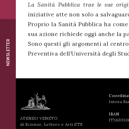
successo!
La Sanità Pubblica trae le sue orig
ISCRIVITI
iniziative atte non solo a salvaguar
Proprio la Sanità Pubblica ha come 
sua azione richiede oggi anche la pa
NEWSLETTER
Sono questi gli argomenti al centro
Preventiva dell’Università degli Stu
Coordina
Intesa Sa
IBAN
ATENEO VENETO
IT36J030
di Scienze, Lettere e Arti ETS