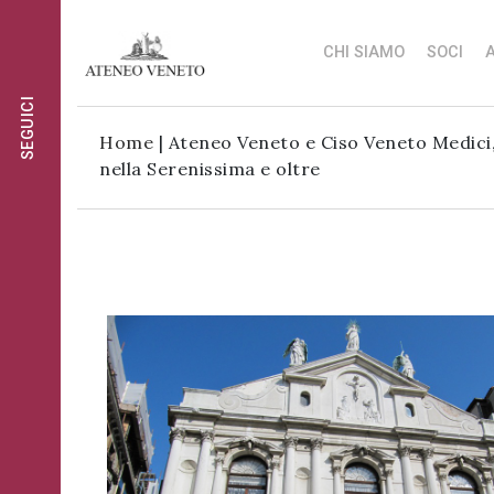
CHI SIAMO
SOCI
A
SEGUICI
Ateneo
Ateneo
Home
|
Ateneo Veneto e Ciso Veneto Medici,
Veneto
Veneto
nella Serenissima e oltre
è
è
Ateneo
cultura
cultura
Veneto
in
in
è
movimento
movimento
cultura
Iscriviti alla
in
Iscriviti alla
nostra
movimento
nostra
newsletter:
newsletter:
Iscriviti
al
gruppo