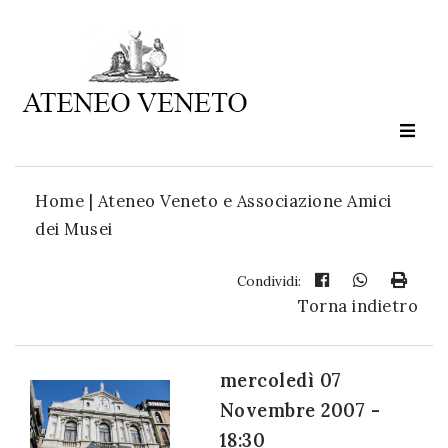
Ateneo
Veneto
è
cultura
Home
|
Ateneo Veneto e Associazione Amici
in
dei Musei
movimento
Condividi:
Torna indietro
Iscriviti alla
nostra
newsletter:
mercoledì 07
Novembre 2007 -
18:30