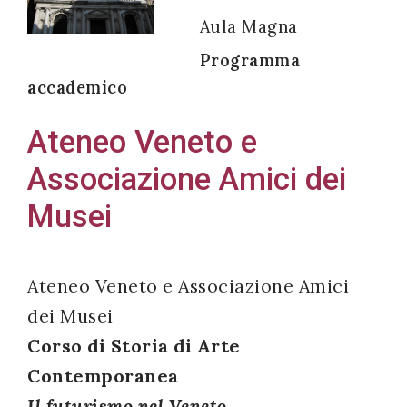
Aula Magna
Programma
accademico
Acconsento
all'uso dei
Ateneo Veneto e
miei dati
Associazione Amici dei
personali in
accordo
Musei
con il
decreto
legislativo
Ateneo Veneto e Associazione Amici
196/03
dei Musei
Corso di Storia di Arte
Contemporanea
Registrazione
Il futurismo nel Veneto
avvenuta con