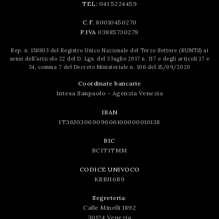
TEL:
041 5224459
C.F.
80010450270
P.IVA
03885730279
Rep. n. 158803 del Registro Unico Nazionale del Terzo Settore (RUNTS) ai
sensi dell’articolo 22 del D. Lgs. del 3 luglio 2017 n. 117 e degli articoli 17 e
34, comma 7 del Decreto Ministeriale n. 106 del 15/09/2020
Coordinate bancarie
Intesa Sanpaolo - Agenzia Venezia
IBAN
IT36J0306909606100000010138
BIC
BCITITMM
CODICE UNIVOCO
KRRH6B9
Segreteria:
Calle Minelli 1892
30124 Venezia