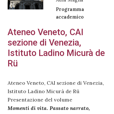
Programma
accademico
Acconsento
Ateneo Veneto, CAI
all'uso dei
sezione di Venezia,
miei dati
personali in
Istituto Ladino Micurà de
accordo
Rü
con il
decreto
legislativo
Ateneo Veneto, CAI sezione di Venezia,
196/03
Istituto Ladino Micurà de Rü
Presentazione del volume
Registrazione
Momenti di vita. Passato narrato,
avvenuta con