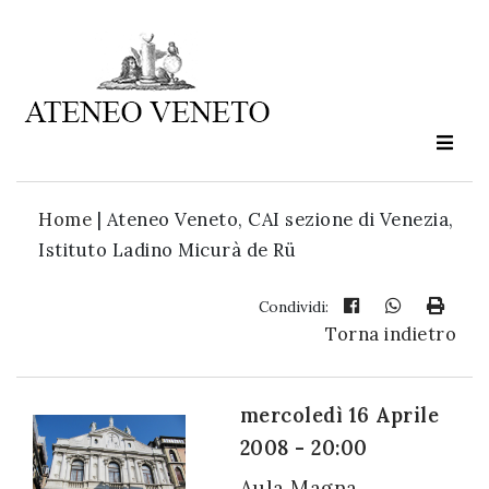
Ateneo
Veneto
è
cultura
Home
|
Ateneo Veneto, CAI sezione di Venezia,
in
Istituto Ladino Micurà de Rü
movimento
Condividi:
Torna indietro
Iscriviti alla
nostra
newsletter:
mercoledì 16 Aprile
2008 - 20:00
Aula Magna