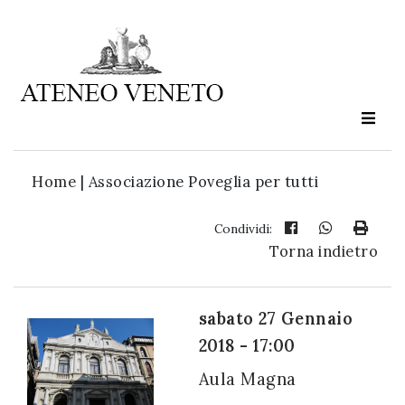
Ateneo
Veneto
è
cultura
Home
|
Associazione Poveglia per tutti
in
movimento
Condividi:
Torna indietro
Iscriviti alla
nostra
sabato 27 Gennaio
newsletter:
2018 - 17:00
Aula Magna