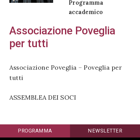
Programma
accademico
Associazione Poveglia
Acconsento
per tutti
all'uso dei
miei dati
personali in
Associazione Poveglia – Poveglia per
accordo
tutti
con il
decreto
legislativo
ASSEMBLEA DEI SOCI
196/03
PROGRAMMA
NEWSLETTER
Registrazione
avvenuta con