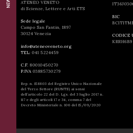
successo!
ATENEO VENETO
IT36J030
di Scienze, Lettere e Arti ETS
ISCRIVITI
BIC
Sede legale
BCITITM
Campo San Fantin, 1897
30124 Venezia
CODICE 
KRRH6B9
info@ateneoveneto.org
TEL:
041 5224459
C.F.
80010450270
P.IVA
03885730279
Rep. n. 158803 del Registro Unico Nazionale
del Terzo Settore (RUNTS) ai sensi
dell’articolo 22 del D. Lgs. del 3 luglio 2017 n.
117 e degli articoli 17 e 34, comma 7 del
Decreto Ministeriale n. 106 del 15/09/2020