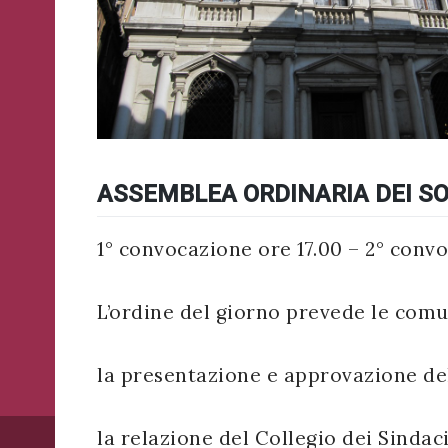
WhatsApp
o
Telegram
di
Acconsento
all'uso dei
Ateneo
Acconsento
miei dati
Veneto
personali in
all'uso dei
Ricevi
accordo
miei dati
ASSEMBLEA ORDINARIA DEI SO
in
con il
personali in
tempo
decreto
accordo
reale
legislativo
1° convocazione ore 17.00 – 2° conv
con il
importanti
196/03
decreto
avvisi
che
legislativo
L’ordine del giorno prevede le comuni
riguardano
196/03
l'Ateneo
e
la presentazione e approvazione del
i
suoi
Registrazione
eventi.
avvenuta con
la relazione del Collegio dei Sindac