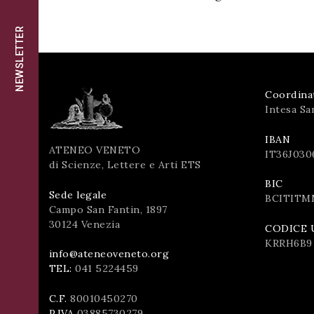
successo!
ISCRIVITI
NEWSLETTER
Coordina
Intesa Sa
IBAN
ATENEO VENETO
IT36J030
di Scienze, Lettere e Arti ETS
BIC
Sede legale
BCITITM
Campo San Fantin, 1897
30124 Venezia
CODICE 
KRRH6B9
info@ateneoveneto.org
TEL:
041 5224459
C.F.
80010450270
P.IVA
03885730279