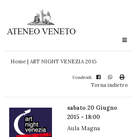
Ateneo
Veneto
è
cultura
Home
|
ART NIGHT VENEZIA 2015
in
movimento
Condividi:
Torna indietro
Iscriviti alla
nostra
sabato 20 Giugno
newsletter:
2015 - 18:00
Aula Magna