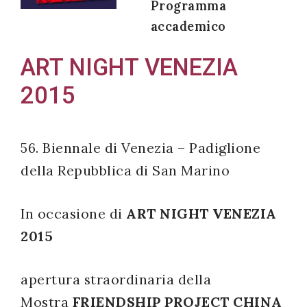
Programma
accademico
ART NIGHT VENEZIA
Acconsento
2015
all'uso dei
miei dati
personali in
56. Biennale di Venezia – Padiglione
accordo
della Repubblica di San Marino
con il
decreto
legislativo
In occasione di
ART NIGHT VENEZIA
196/03
2015
apertura straordinaria della
Registrazione
Mostra
FRIENDSHIP PROJECT CHINA
avvenuta con