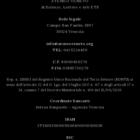
ATENEO VENETO
di Scienze, Lettere e Arti ETS
Sede legale
Campo San Fantin, 1897
30124 Venezia
info@ateneoveneto.org
TEL:
041 5224459
C.F.
80010450270
P.IVA
03885730279
Rep. n. 158803 del Registro Unico Nazionale del Terzo Settore (RUNTS) ai
sensi dell’articolo 22 del D. Lgs. del 3 luglio 2017 n. 117 e degli articoli 17 e
34, comma 7 del Decreto Ministeriale n. 106 del 15/09/2020
Coordinate bancarie
Intesa Sanpaolo - Agenzia Venezia
IBAN
IT36J0306909606100000010138
BIC