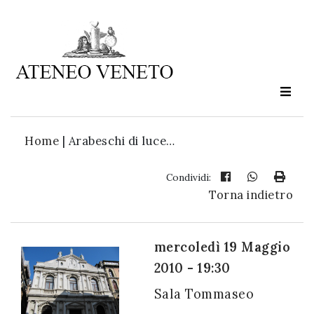
Ateneo
Veneto
è
cultura
Home
|
Arabeschi di luce…
in
movimento
Condividi:
Torna indietro
Iscriviti alla
nostra
mercoledì 19 Maggio
newsletter:
2010 - 19:30
Sala Tommaseo