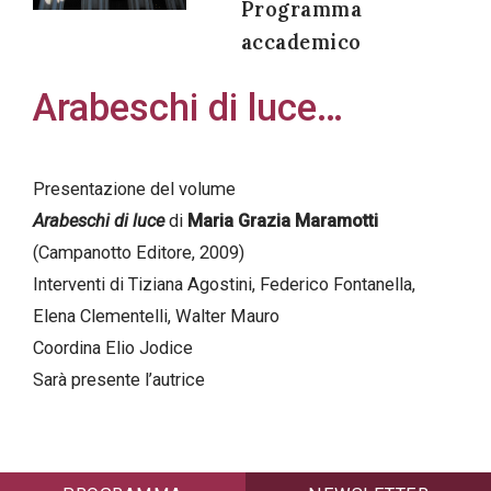
Programma
accademico
Arabeschi di luce…
Acconsento
all'uso dei
miei dati
Presentazione del volume
personali in
Arabeschi di luce
di
Maria Grazia Maramotti
accordo
(Campanotto Editore, 2009)
con il
Interventi di Tiziana Agostini, Federico Fontanella,
decreto
Elena Clementelli, Walter Mauro
legislativo
Coordina Elio Jodice
196/03
Sarà presente l’autrice
Registrazione
avvenuta con