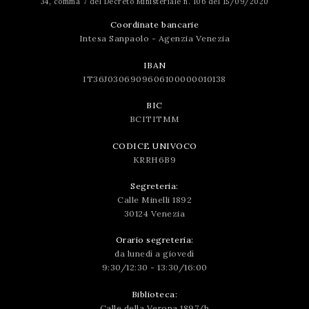
34, comma 7 del Decreto Ministeriale n. 106 del 15/09/2020
Coordinate bancarie
Intesa Sanpaolo - Agenzia Venezia
IBAN
IT36J0306909606100000010138
BIC
BCITITMM
CODICE UNIVOCO
KRRH6B9
Segreteria:
Calle Minelli 1892
30124 Venezia
Orario segreteria:
da lunedì a giovedì
9:30/12:30 - 13:30/16:00
Biblioteca:
Calle della Verona 1897/b