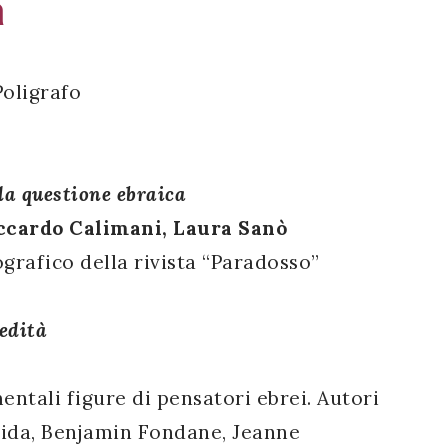
a
Poligrafo
 la questione ebraica
ccardo Calimani, Laura Sanò
rafico della rivista “Paradosso”
redità
ntali figure di pensatori ebrei. Autori
rida, Benjamin Fondane, Jeanne