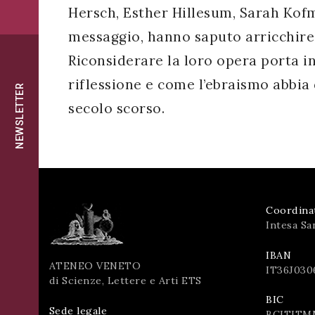
successo!
Hersch, Esther Hillesum, Sarah Kofm
ISCRIVITI
messaggio, hanno saputo arricchire 
Riconsiderare la loro opera porta i
riflessione e come l’ebraismo abbia 
NEWSLETTER
secolo scorso.
Coordina
Intesa Sa
IBAN
ATENEO VENETO
IT36J030
di Scienze, Lettere e Arti ETS
BIC
Sede legale
BCITITM