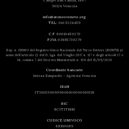
Campo San Fantin, 1897
30124 Venezia
info@ateneoveneto.org
TEL:
041 5224459
C.F.
80010450270
P.IVA
03885730279
Rep. n. 158803 del Registro Unico Nazionale del Terzo Settore (RUNTS) ai
sensi dell’articolo 22 del D. Lgs. del 3 luglio 2017 n. 117 e degli articoli 17 e
34, comma 7 del Decreto Ministeriale n. 106 del 15/09/2020
Coordinate bancarie
Intesa Sanpaolo - Agenzia Venezia
IBAN
IT36J0306909606100000010138
BIC
BCITITMM
CODICE UNIVOCO
KRRH6B9