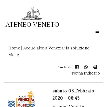
Ateneo
Veneto
è
cultura
Home
|
Acque alte a Venezia: la soluzione
in
Mose
movimento
Condividi:
Torna indietro
Iscriviti alla
nostra
newsletter:
sabato 08 Febbraio
2020 - 08:45
Ateneo Veneto