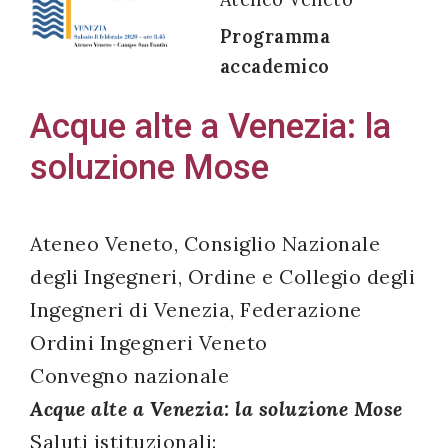
Programma
accademico
Acconsento
Acque alte a Venezia: la
all'uso dei
soluzione Mose
miei dati
personali in
accordo
Ateneo Veneto, Consiglio Nazionale
con il
degli Ingegneri, Ordine e Collegio degli
decreto
Ingegneri di Venezia, Federazione
legislativo
196/03
Ordini Ingegneri Veneto
Convegno nazionale
Acque alte a Venezia: la soluzione Mose
Registrazione
Saluti istituzionali:
avvenuta con