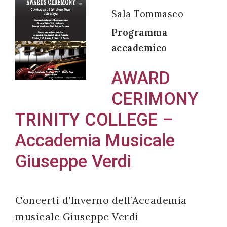
Sala Tommaseo
Programma
accademico
Acconsento
all'uso dei
AWARD
miei dati
CERIMONY
personali in
accordo
TRINITY COLLEGE –
con il
Accademia Musicale
decreto
Giuseppe Verdi
legislativo
196/03
Concerti d’Inverno dell’Accademia
Registrazione
musicale Giuseppe Verdi
avvenuta con