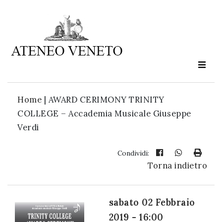
Ateneo
Veneto
è
cultura
Home
|
AWARD CERIMONY TRINITY
in
COLLEGE – Accademia Musicale Giuseppe
movimento
Verdi
Iscriviti alla
Condividi:
Torna indietro
nostra
newsletter:
sabato 02 Febbraio
2019 - 16:00