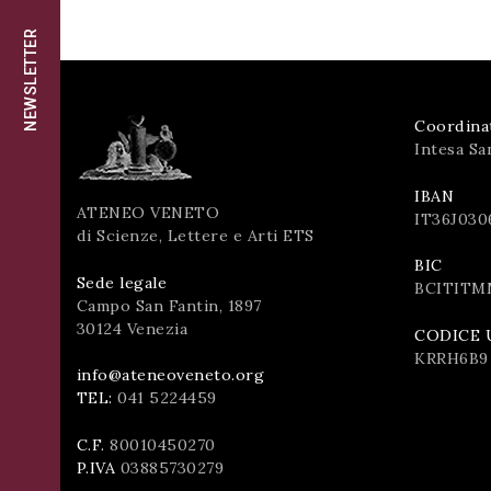
successo!
ISCRIVITI
NEWSLETTER
Coordina
Intesa Sa
IBAN
ATENEO VENETO
IT36J030
di Scienze, Lettere e Arti ETS
BIC
Sede legale
BCITITM
Campo San Fantin, 1897
30124 Venezia
CODICE 
KRRH6B9
info@ateneoveneto.org
TEL:
041 5224459
C.F.
80010450270
P.IVA
03885730279