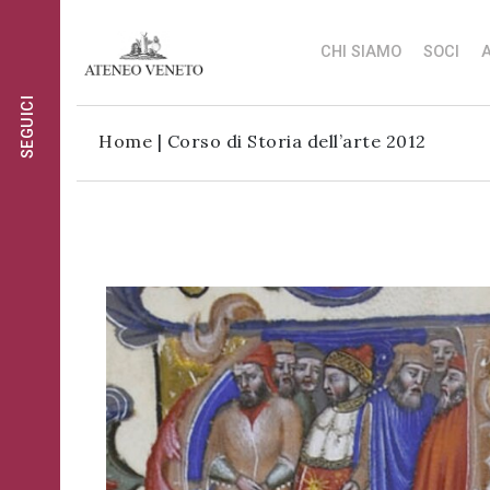
CHI SIAMO
SOCI
A
SEGUICI
Ateneo
Ateneo
Home
|
Corso di Storia dell’arte 2012
Veneto
Veneto
è
è
Ateneo
cultura
cultura
Veneto
in
in
è
movimento
movimento
cultura
Iscriviti alla
in
Iscriviti alla
nostra
movimento
nostra
newsletter:
newsletter:
Iscriviti
al
gruppo