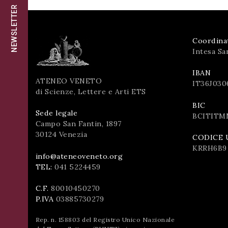
successo!
NEWSLETTER
ISCRIVITI
Coordina
Intesa Sa
IBAN
ATENEO VENETO
IT36J030
di Scienze, Lettere e Arti ETS
BIC
Sede legale
BCITITM
Campo San Fantin, 1897
30124 Venezia
CODICE 
KRRH6B9
info@ateneoveneto.org
TEL:
041 5224459
C.F.
80010450270
P.IVA
03885730279
Rep. n. 158803 del Registro Unico Nazionale