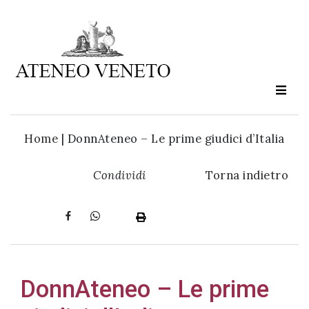
Ateneo
Veneto
è
cultura
Home
|
DonnAteneo – Le prime giudici d’Italia
in
Condividi
Torna indietro
movimento
Iscriviti alla
nostra
newsletter:
DonnAteneo – Le prime