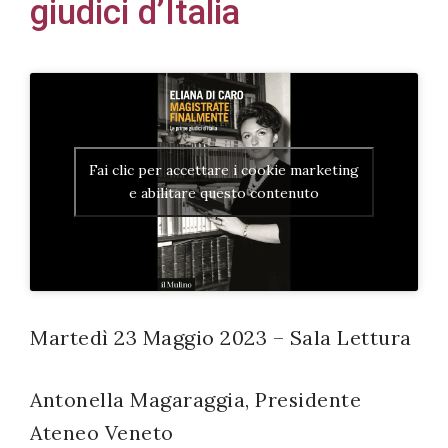
giudici d’Italia
Acconsento
all'uso dei
miei dati
Fai clic per accettare i cookie marketing
e abilitare questo contenuto
personali in
accordo
con il
decreto
legislativo
Martedì 23 Maggio 2023 – Sala Lettura
196/03
Antonella Magaraggia, Presidente
Registrazione
Ateneo Veneto
avvenuta con