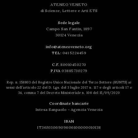
ATENEO VENETO
di Scienze, Lettere e Arti ETS
Sede legale
Campo San Fantin, 1897
30124 Venezia
info@ateneoveneto.org
TEL:
041 5224459
C.F.
80010450270
P.IVA
03885730279
Rep. n. 158803 del Registro Unico Nazionale del Terzo Settore (RUNTS) ai
sensi dell’articolo 22 del D. Lgs. del 3 luglio 2017 n. 117 e degli articoli 17 e
34, comma 7 del Decreto Ministeriale n. 106 del 15/09/2020
Coordinate bancarie
Intesa Sanpaolo - Agenzia Venezia
IBAN
IT36J0306909606100000010138