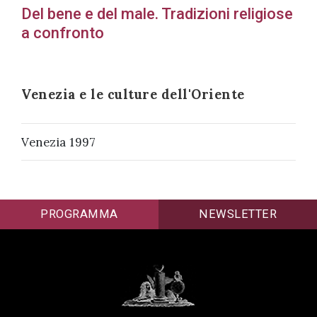
Del bene e del male. Tradizioni religiose
successo!
a confronto
Venezia e le culture dell'Oriente
Venezia 1997
PROGRAMMA
NEWSLETTER