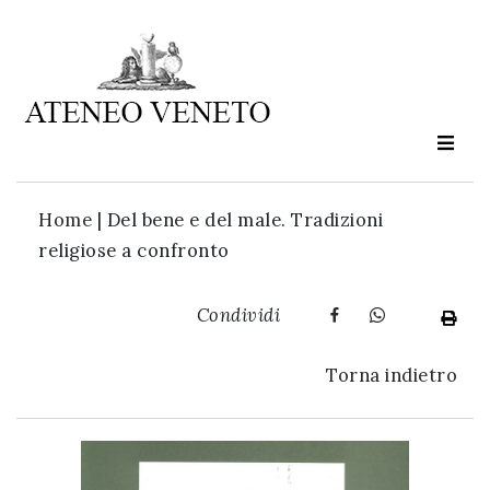
Ateneo
Veneto
è
cultura
Home
|
Del bene e del male. Tradizioni
in
religiose a confronto
movimento
Condividi
Iscriviti alla
nostra
Torna indietro
newsletter: