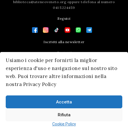
biblioteca@ateneoveneto.org
oppure telefona al numero
041 5224459
Seguici
Iscriviti alla newsletter
Contatti
Usiamo i cookie per fornirti la miglior
Press area
esperienza d'uso e navigazione sul nostro sito
web. Puoi trovare altre informazioni nella
nostra Privacy Policy
Accetta
Rifiuta
© 2026 Ateneo Veneto
|
Informativa Privacy
|
SM Servicematica
Cookie Policy