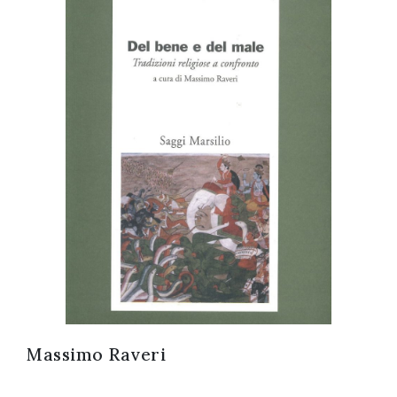
Acconsento
all'uso dei
miei dati
personali in
accordo
con il
decreto
legislativo
196/03
Massimo Raveri
Registrazione
avvenuta con