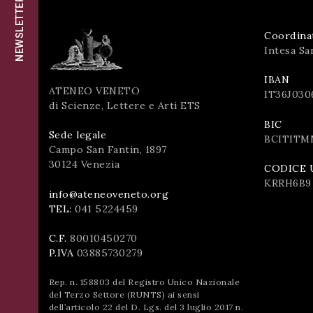
NEWSLETTER
successo!
ISCRIVITI
Coordina
Intesa Sa
IBAN
ATENEO VENETO
IT36J030
di Scienze, Lettere e Arti ETS
BIC
Sede legale
BCITITM
Campo San Fantin, 1897
30124 Venezia
CODICE 
KRRH6B9
info@ateneoveneto.org
TEL:
041 5224459
C.F.
80010450270
P.IVA
03885730279
Rep. n. 158803 del Registro Unico Nazionale
del Terzo Settore (RUNTS) ai sensi
dell’articolo 22 del D. Lgs. del 3 luglio 2017 n.