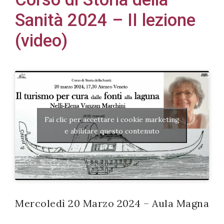
Sanità 2024 – II lezione
(video)
Acconsento
all'uso dei
miei dati
personali in
accordo
Fai clic per accettare i cookie marketing
con il
e abilitare questo contenuto
decreto
legislativo
196/03
Mercoledì 20 Marzo 2024 – Aula Magna
Registrazione
avvenuta con