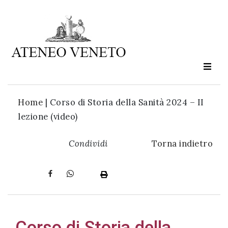
Ateneo
Veneto
è
cultura
Home
|
Corso di Storia della Sanità 2024 – II
in
lezione (video)
movimento
Condividi
Torna indietro
Iscriviti alla
nostra
newsletter:
Corso di Storia della