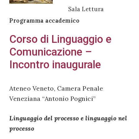
Sala Lettura
Programma accademico
Acconsento
Corso di Linguaggio e
all'uso dei
Comunicazione –
miei dati
personali in
Incontro inaugurale
accordo
con il
decreto
Ateneo Veneto, Camera Penale
legislativo
Veneziana “Antonio Pognici”
196/03
Linguaggio del processo e linguaggio nel
processo
Registrazione
avvenuta con