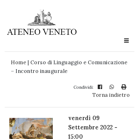
Ateneo
Veneto
è
cultura
Home
|
Corso di Linguaggio e Comunicazione
in
– Incontro inaugurale
movimento
Condividi:
Torna indietro
Iscriviti alla
nostra
newsletter:
venerdì 09
Settembre 2022 -
15:00