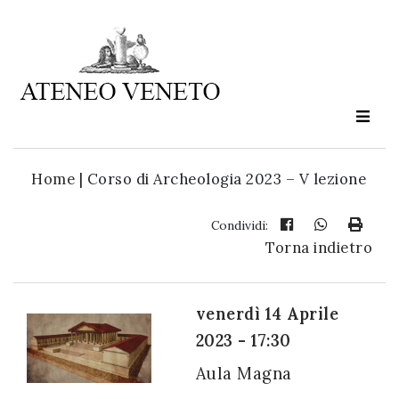
Ateneo
Veneto
è
cultura
Home
|
Corso di Archeologia 2023 – V lezione
in
movimento
Condividi:
Torna indietro
Iscriviti alla
nostra
venerdì 14 Aprile
newsletter:
2023 - 17:30
Aula Magna