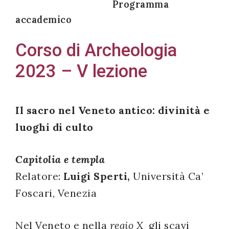
Programma
accademico
Corso di Archeologia
Acconsento
2023 – V lezione
all'uso dei
miei dati
personali in
Il sacro nel Veneto antico: divinità e
accordo
luoghi di culto
con il
decreto
legislativo
Capitolia e
templa
196/03
Relatore:
Luigi Sperti,
Università Ca’
Foscari, Venezia
Registrazione
Nel Veneto e nella
regio X
gli scavi
avvenuta con