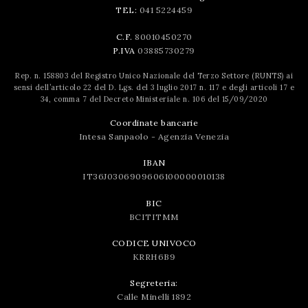
TEL:
041 5224459
C.F.
80010450270
P.IVA
03885730279
Rep. n. 158803 del Registro Unico Nazionale del Terzo Settore (RUNTS) ai
sensi dell’articolo 22 del D. Lgs. del 3 luglio 2017 n. 117 e degli articoli 17 e
34, comma 7 del Decreto Ministeriale n. 106 del 15/09/2020
Coordinate bancarie
Intesa Sanpaolo - Agenzia Venezia
IBAN
IT36J0306909606100000010138
BIC
BCITITMM
CODICE UNIVOCO
KRRH6B9
Segreteria:
Calle Minelli 1892