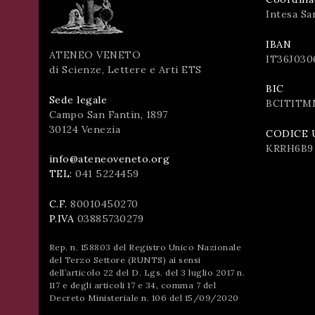
Intesa Sa
IBAN
ATENEO VENETO
IT36J030
di Scienze, Lettere e Arti ETS
BIC
Sede legale
BCITITM
Campo San Fantin, 1897
30124 Venezia
CODICE 
KRRH6B9
info@ateneoveneto.org
TEL:
041 5224459
C.F.
80010450270
P.IVA
03885730279
Rep. n. 158803 del Registro Unico Nazionale
del Terzo Settore (RUNTS) ai sensi
dell’articolo 22 del D. Lgs. del 3 luglio 2017 n.
117 e degli articoli 17 e 34, comma 7 del
Decreto Ministeriale n. 106 del 15/09/2020