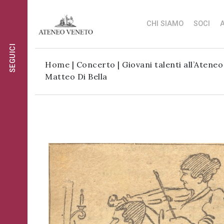
CHI SIAMO
SOCI
A
SEGUICI
Ateneo
Ateneo
Home
|
Concerto | Giovani talenti all’Atene
Veneto
Veneto
Matteo Di Bella
è
è
Ateneo
cultura
cultura
Veneto
in
in
è
movimento
movimento
cultura
Iscriviti alla
in
Iscriviti alla
nostra
movimento
nostra
newsletter:
newsletter:
Iscriviti
al
gruppo