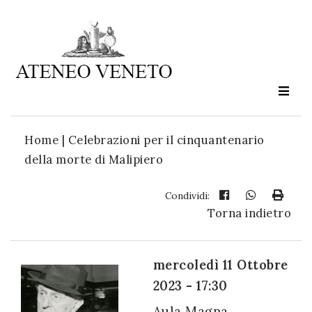
Ateneo
Veneto
è
cultura
Home
|
Celebrazioni per il cinquantenario
in
della morte di Malipiero
movimento
Condividi:
Torna indietro
Iscriviti alla
nostra
newsletter:
mercoledì 11 Ottobre
2023 - 17:30
Aula Magna