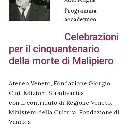
Programma
accademico
Acconsento
Celebrazioni
all'uso dei
per il cinquantenario
miei dati
personali in
della morte di Malipiero
accordo
con il
decreto
Ateneo Veneto, Fondazione Giorgio
legislativo
Cini, Edizioni Stradivarius
196/03
con il contributo di Regione Veneto,
Ministero della Cultura, Fondazione di
Venezia
Registrazione
avvenuta con