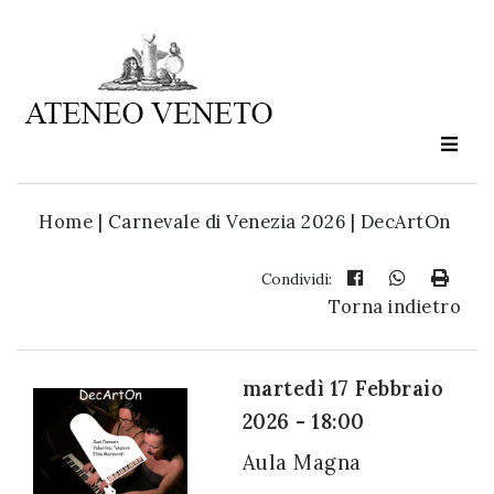
Ateneo
Veneto
è
cultura
Home
|
Carnevale di Venezia 2026 | DecArtOn
in
movimento
Condividi:
Torna indietro
Iscriviti alla
nostra
martedì 17 Febbraio
newsletter:
2026 - 18:00
Aula Magna