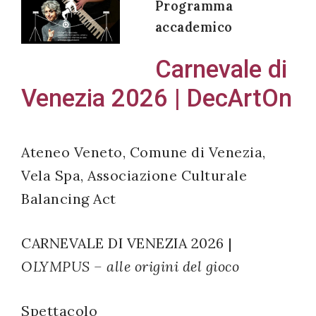
Programma
accademico
Carnevale di
Acconsento
Venezia 2026 | DecArtOn
all'uso dei
miei dati
personali in
Ateneo Veneto, Comune di Venezia,
accordo
Vela Spa, Associazione Culturale
con il
Balancing Act
decreto
legislativo
196/03
CARNEVALE DI VENEZIA 2026 |
OLYMPUS – alle origini del gioco
Registrazione
Spettacolo
avvenuta con