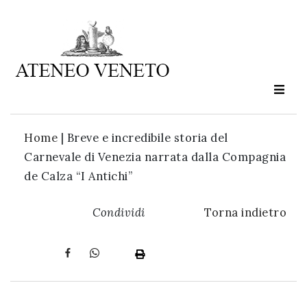
Ateneo
Veneto
è
cultura
Home
|
Breve e incredibile storia del
in
Carnevale di Venezia narrata dalla Compagnia
movimento
de Calza “I Antichi”
Iscriviti alla
Condividi
Torna indietro
nostra
newsletter: