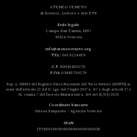
ATENEO VENETO
di Scienze, Lettere e Arti ETS
Sede legale
Campo San Fantin, 1897
30124 Venezia
info@ateneoveneto.org
TEL:
041 5224459
C.F.
80010450270
P.IVA
03885730279
Rep. n. 158803 del Registro Unico Nazionale del Terzo Settore (RUNTS) ai
sensi dell’articolo 22 del D. Lgs. del 3 luglio 2017 n. 117 e degli articoli 17 e
34, comma 7 del Decreto Ministeriale n. 106 del 15/09/2020
Coordinate bancarie
Intesa Sanpaolo - Agenzia Venezia
IBAN
IT36J0306909606100000010138