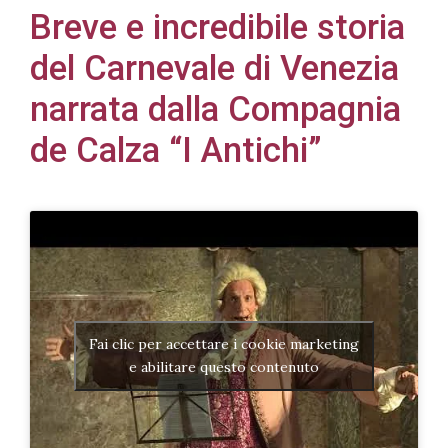
Breve e incredibile storia
del Carnevale di Venezia
narrata dalla Compagnia
Acconsento
de Calza “I Antichi”
all'uso dei
miei dati
personali in
accordo
con il
decreto
legislativo
196/03
Fai clic per accettare i cookie marketing
e abilitare questo contenuto
Registrazione
avvenuta con