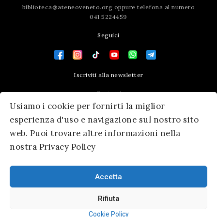
biblioteca@ateneoveneto.org
oppure telefona al numero
041 5224459
Seguici
Iscriviti alla newsletter
Contatti
Usiamo i cookie per fornirti la miglior
Press area
esperienza d'uso e navigazione sul nostro sito
web. Puoi trovare altre informazioni nella
nostra Privacy Policy
Accetta
Rifiuta
© 2026 Ateneo Veneto
|
Informativa Privacy
|
SM Servicematica
Cookie Policy