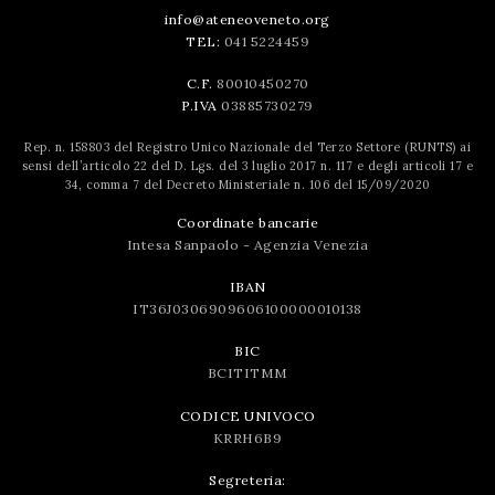
info@ateneoveneto.org
TEL:
041 5224459
C.F.
80010450270
P.IVA
03885730279
Rep. n. 158803 del Registro Unico Nazionale del Terzo Settore (RUNTS) ai
sensi dell’articolo 22 del D. Lgs. del 3 luglio 2017 n. 117 e degli articoli 17 e
34, comma 7 del Decreto Ministeriale n. 106 del 15/09/2020
Coordinate bancarie
Intesa Sanpaolo - Agenzia Venezia
IBAN
IT36J0306909606100000010138
BIC
BCITITMM
CODICE UNIVOCO
KRRH6B9
Segreteria: