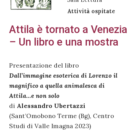
Attività ospitate
Attila è tornato a Venezia
Acconsento
– Un libro e una mostra
all'uso dei
miei dati
personali in
Presentazione del libro
accordo
Dall’immagine esoterica di Lorenzo il
con il
magnifico a quella animalesca di
decreto
legislativo
Attila…e non solo
196/03
di
Alessandro Ubertazzi
(Sant’Omobono Terme (Bg), Centro
Studi di Valle Imagna 2023)
Registrazione
avvenuta con