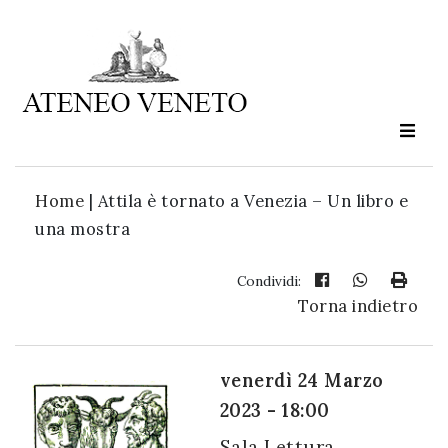
Ateneo
Veneto
è
cultura
Home
|
Attila è tornato a Venezia – Un libro e
in
una mostra
movimento
Condividi:
Torna indietro
Iscriviti alla
nostra
newsletter:
venerdì 24 Marzo
2023 - 18:00
Sala Lettura