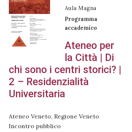
Aula Magna
Programma
accademico
Acconsento
all'uso dei
Ateneo per
miei dati
la Città | Di
personali in
accordo
chi sono i centri storici? |
con il
2 – Residenzialità
decreto
Universitaria
legislativo
196/03
Ateneo Veneto, Regione Veneto
Registrazione
Incontro pubblico
avvenuta con