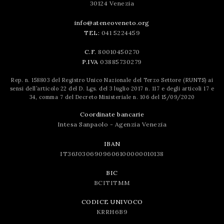
30124 Venezia
info@ateneoveneto.org
TEL:
041 5224459
C.F.
80010450270
P.IVA
03885730279
Rep. n. 158803 del Registro Unico Nazionale del Terzo Settore (RUNTS) ai
sensi dell’articolo 22 del D. Lgs. del 3 luglio 2017 n. 117 e degli articoli 17 e
34, comma 7 del Decreto Ministeriale n. 106 del 15/09/2020
Coordinate bancarie
Intesa Sanpaolo - Agenzia Venezia
IBAN
IT36J0306909606100000010138
BIC
BCITITMM
CODICE UNIVOCO
KRRH6B9