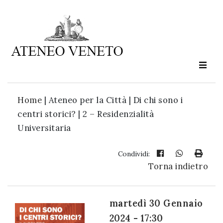
Ateneo
Veneto
è
cultura
Home
|
Ateneo per la Città | Di chi sono i
in
centri storici? | 2 – Residenzialità
movimento
Universitaria
Iscriviti alla
Condividi:
Torna indietro
nostra
newsletter:
martedì 30 Gennaio
2024 - 17:30