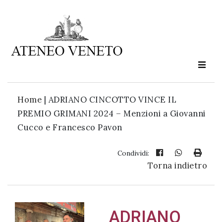
Ateneo
Veneto
è
cultura
Home
|
ADRIANO CINCOTTO VINCE IL
in
PREMIO GRIMANI 2024 – Menzioni a Giovanni
movimento
Cucco e Francesco Pavon
Iscriviti alla
Condividi:
Torna indietro
nostra
newsletter:
ADRIANO