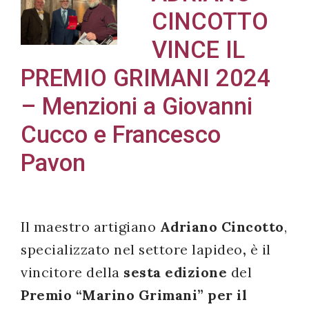
CINCOTTO
VINCE IL
PREMIO GRIMANI 2024
Acconsento
all'uso dei
– Menzioni a Giovanni
miei dati
Cucco e Francesco
personali in
accordo
Pavon
con il
decreto
legislativo
Il maestro artigiano
Adriano Cincotto
,
196/03
specializzato nel settore lapideo
,
è il
vincitore della
sesta edizione
del
Registrazione
Premio “Marino Grimani” per il
avvenuta con