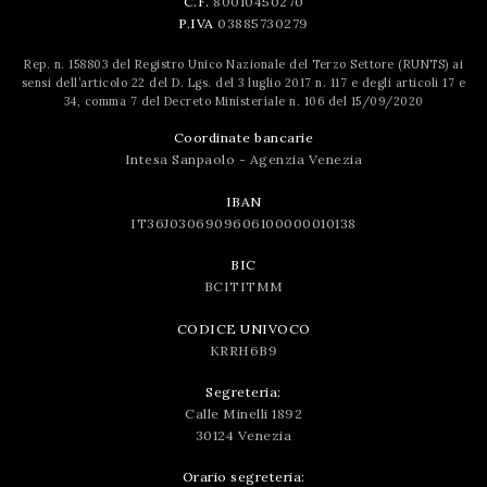
C.F.
80010450270
P.IVA
03885730279
Rep. n. 158803 del Registro Unico Nazionale del Terzo Settore (RUNTS) ai
sensi dell’articolo 22 del D. Lgs. del 3 luglio 2017 n. 117 e degli articoli 17 e
34, comma 7 del Decreto Ministeriale n. 106 del 15/09/2020
Coordinate bancarie
Intesa Sanpaolo - Agenzia Venezia
IBAN
IT36J0306909606100000010138
BIC
BCITITMM
CODICE UNIVOCO
KRRH6B9
Segreteria:
Calle Minelli 1892
30124 Venezia
Orario segreteria: