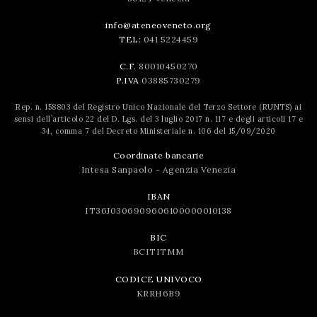
info@ateneoveneto.org
TEL:
041 5224459
C.F.
80010450270
P.IVA
03885730279
Rep. n. 158803 del Registro Unico Nazionale del Terzo Settore (RUNTS) ai
sensi dell’articolo 22 del D. Lgs. del 3 luglio 2017 n. 117 e degli articoli 17 e
34, comma 7 del Decreto Ministeriale n. 106 del 15/09/2020
Coordinate bancarie
Intesa Sanpaolo - Agenzia Venezia
IBAN
IT36J0306909606100000010138
BIC
BCITITMM
CODICE UNIVOCO
KRRH6B9