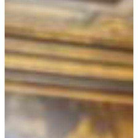
Acconsento
all'uso dei
miei dati
personali in
accordo
con il
decreto
legislativo
196/03
Registrazione
avvenuta con