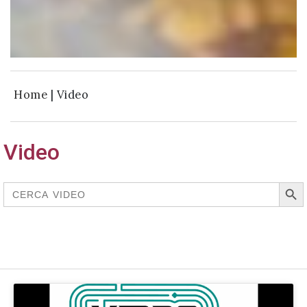
successo!
Home
|
Video
Video
Search But
Search
for: