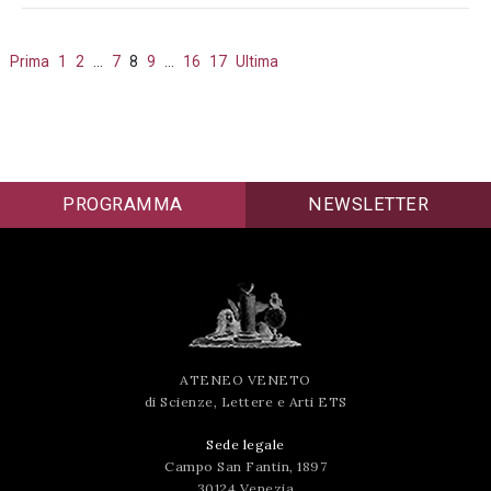
Prima
1
2
…
7
8
9
…
16
17
Ultima
PROGRAMMA
NEWSLETTER
ATENEO VENETO
di Scienze, Lettere e Arti ETS
Sede legale
Campo San Fantin, 1897
30124 Venezia