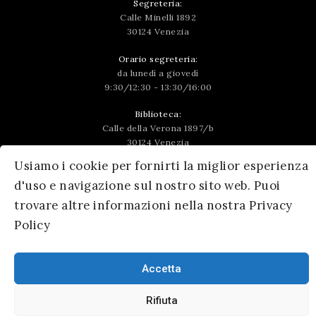
Segreteria:
Calle Minelli 1892
30124 Venezia
Orario segreteria:
da lunedì a giovedì
9:30/12:30 - 13:30/16:00
Biblioteca:
Calle della Verona 1897/b
30124 Venezia
Usiamo i cookie per fornirti la miglior esperienza
Orario Biblioteca:
d'uso e navigazione sul nostro sito web. Puoi
lunedì e venerdì: 9:45/14:00
mercoledì: 9:45/15:15
trovare altre informazioni nella nostra Privacy
Policy
Per consultazione dei volumi invia una mail a
biblioteca@ateneoveneto.org
oppure telefona al numero
041 5224459
Accetta
Seguici
Rifiuta