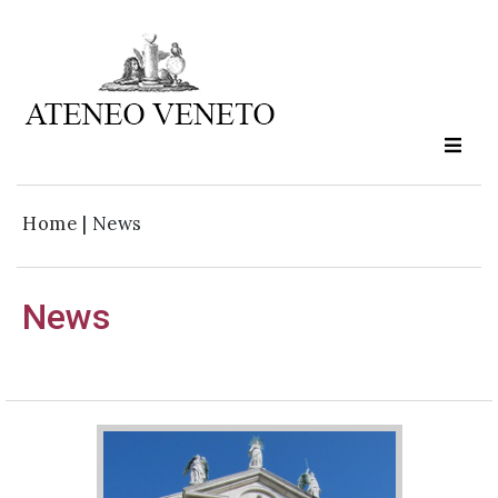
Ateneo
Veneto
è
cultura
Home
|
News
in
movimento
News
Iscriviti alla
nostra
newsletter: