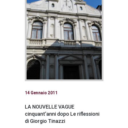
Acconsento
all'uso dei
miei dati
personali in
accordo
con il
decreto
legislativo
14 Gennaio 2011
196/03
LA NOUVELLE VAGUE
cinquant’anni dopo Le riflessioni
Registrazione
di Giorgio Tinazzi
avvenuta con